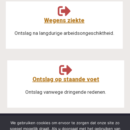
Wegens ziekte
Ontslag na langdurige arbeidsongeschiktheid.
Ontslag op staande voet
Ontslag vanwege dringende redenen.
HOME
CONTACT
ONDERWERPEN
We gebruiken cookies om ervoor te zorgen dat onze site zo
soepel mogelijk draait. Als u doorgaat met het gebruiken van